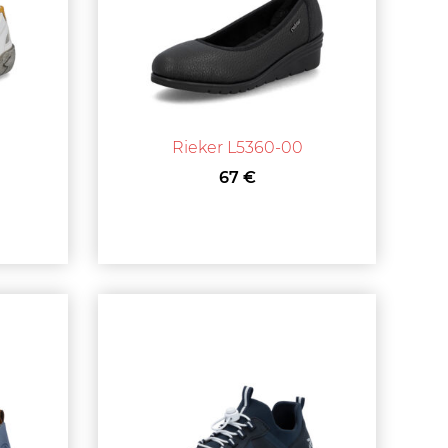
Rieker L5360-00
67 €