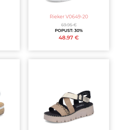
Rieker V0649-20
69.95 €
POPUST:
30%
48.97 €