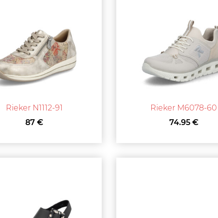
Rieker N1112-91
Rieker M6078-60
87 €
74.95 €