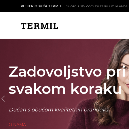
RIEKER OBUĆA TERMIL
-
Dućan s obućom za žene i muškarce.
Zadovoljstvo pri
svakom koraku
Dućan s obućom kvalitetnih brandova
O NAMA