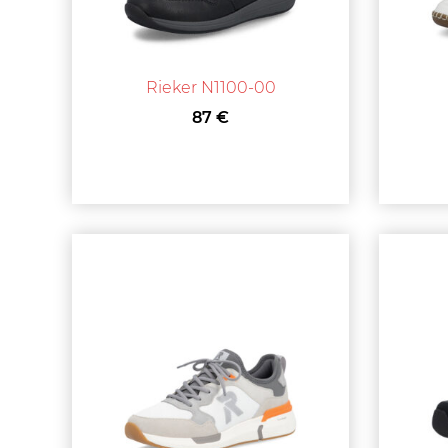
Rieker N1100-00
87 €