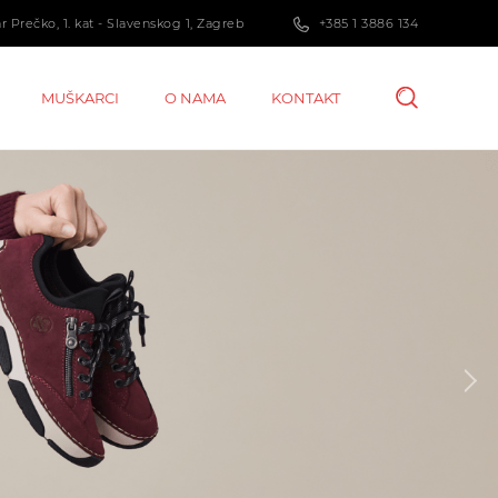
 Prečko, 1. kat - Slavenskog 1, Zagreb
+385 1 3886 134
MUŠKARCI
O NAMA
KONTAKT