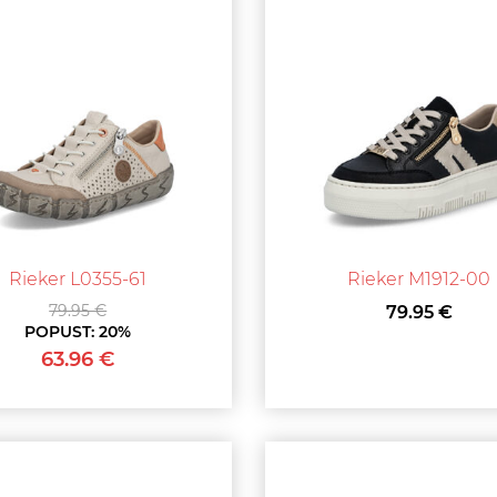
Rieker L0355-61
Rieker M1912-00
79.95 €
79.95 €
POPUST:
20%
63.96 €