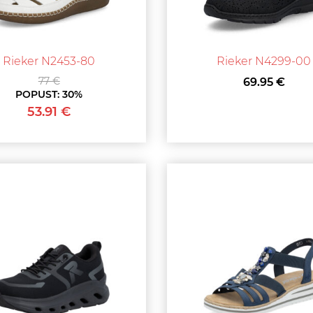
Rieker N2453-80
Rieker N4299-00
77 €
69.95 €
POPUST:
30%
53.91 €