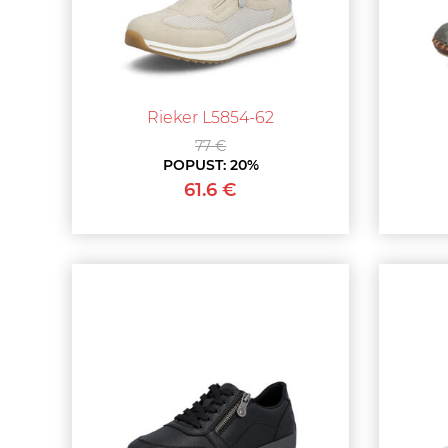
Rieker L5854-62
77 €
POPUST:
20%
61.6 €