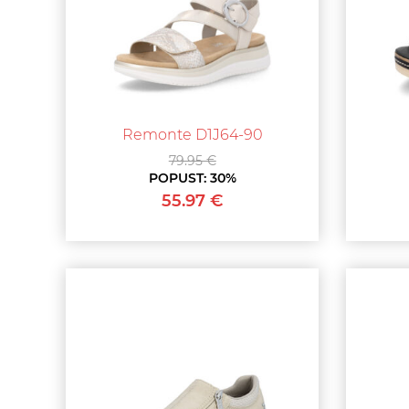
Remonte D1J64-90
79.95 €
POPUST:
30%
55.97 €