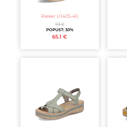
Rieker U1405-40
93 €
POPUST:
30%
65.1 €