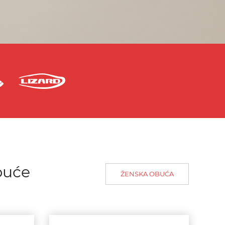
buće
ŽENSKA OBUĆA