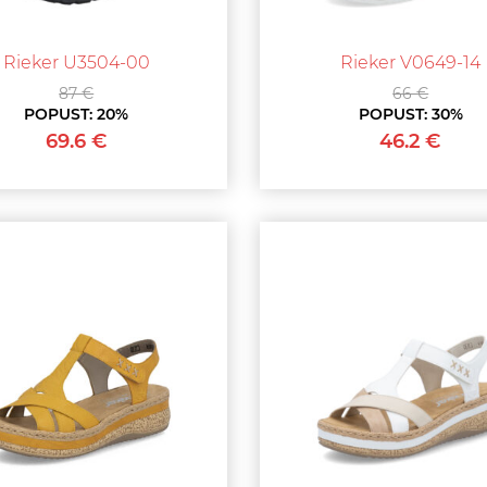
Rieker U3504-00
Rieker V0649-14
87 €
66 €
POPUST:
20%
POPUST:
30%
69.6 €
46.2 €