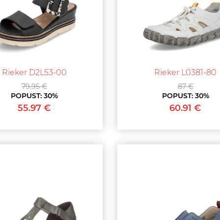
Rieker D2L53-00
Rieker L0381-80
79.95 €
87 €
POPUST:
30%
POPUST:
30%
55.97 €
60.91 €