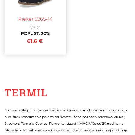
Rieker 5265-14
77 €
POPUST:
20%
61.6 €
Na 1. katu Shopping centra Prečko nalazi se dućan obuće Termil obuća koja
nudi široki asortiman cipela za muškarce i žene poznatih brandova Rieker,
Skechers, Tamaris, Caprice, Remonte, Lizard i IMAC. Više od 20 godina na
istoj adresi Termil obuća prati najveće svjetske trendove i nudi najmodernije