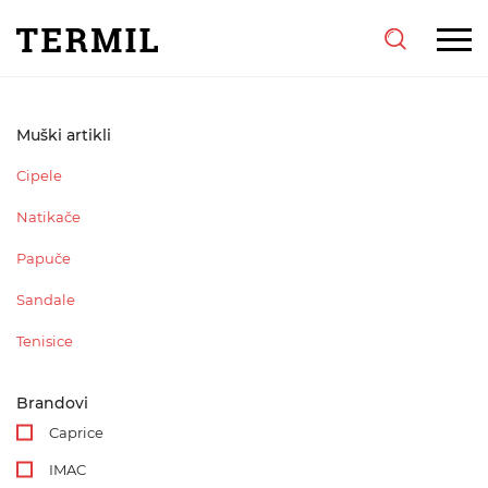
Muški artikli
Cipele
Natikače
Papuče
Sandale
Tenisice
Brandovi
Caprice
IMAC