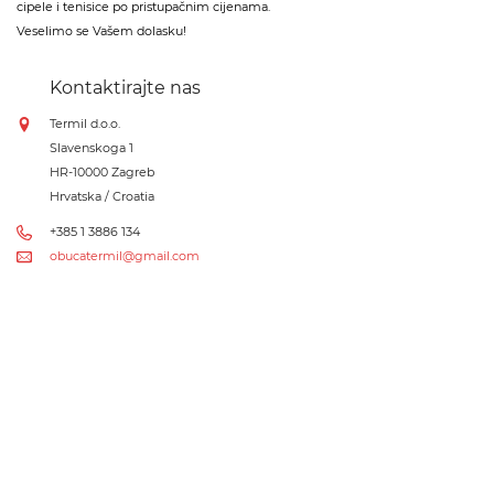
cipele i tenisice po pristupačnim cijenama.
Veselimo se Vašem dolasku!
Kontaktirajte nas
Termil d.o.o.
Slavenskoga 1
HR-10000 Zagreb
Hrvatska / Croatia
+385 1 3886 134
obucatermil@gmail.com