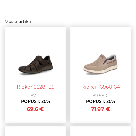
Muški artikli
Rieker 05281-25
Rieker 16968-64
87 €
89.95 €
POPUST:
20%
POPUST:
20%
69.6 €
71.97 €