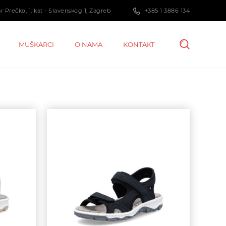
 Prečko, 1. kat - Slavenskog 1, Zagreb
+385 1 3886 134
MUŠKARCI
O NAMA
KONTAKT