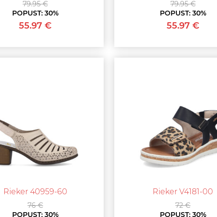
79.95 €
79.95 €
POPUST:
30%
POPUST:
30%
55.97 €
55.97 €
Rieker 40959-60
Rieker V4181-00
76 €
72 €
POPUST:
30%
POPUST:
30%