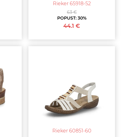
Rieker 65918-52
63 €
POPUST:
30%
44.1 €
Rieker 60851-60