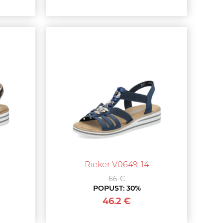
Rieker V0649-14
66 €
POPUST:
30%
46.2 €