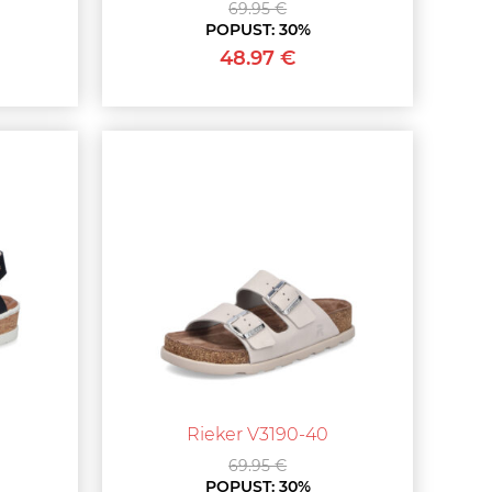
69.95 €
POPUST:
30%
48.97 €
Rieker V3190-40
69.95 €
POPUST:
30%