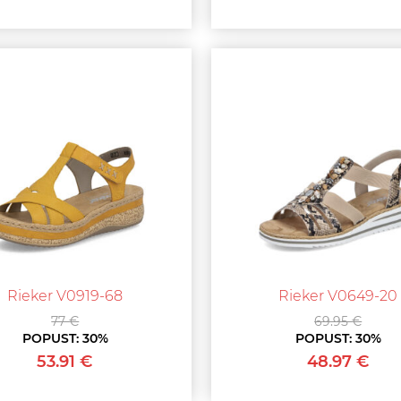
Rieker V0919-68
Rieker V0649-20
77 €
69.95 €
POPUST:
30%
POPUST:
30%
53.91 €
48.97 €