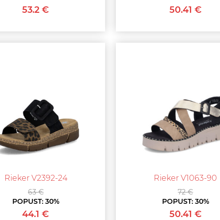
53.2 €
50.41 €
Rieker V2392-24
Rieker V1063-90
63 €
72 €
POPUST:
30%
POPUST:
30%
44.1 €
50.41 €