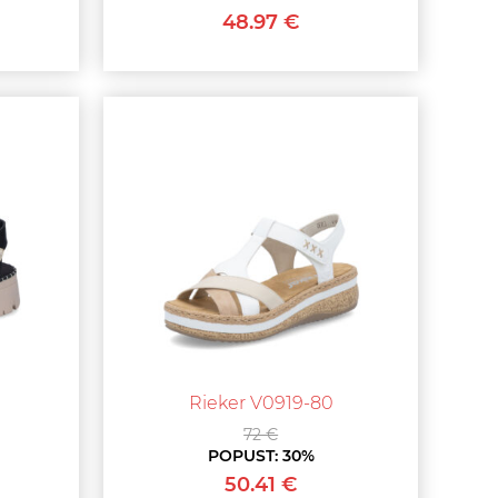
48.97 €
Rieker V0919-80
72 €
POPUST:
30%
50.41 €