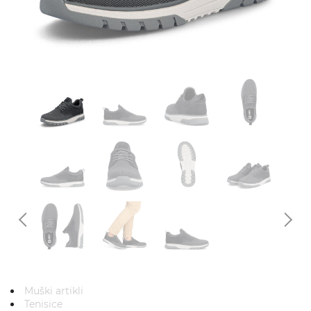
Muški artikli
Tenisice