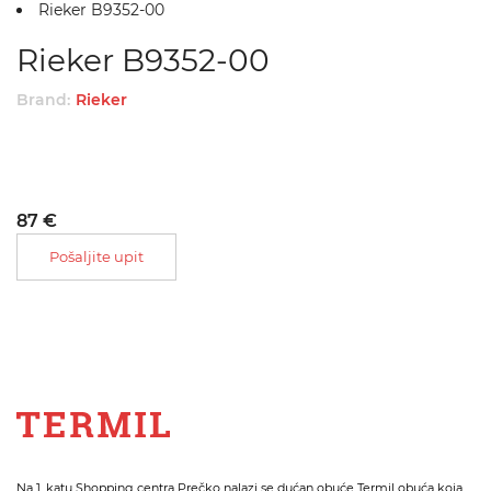
Rieker B9352-00
Rieker B9352-00
Brand:
Rieker
87 €
Pošaljite upit
Na 1. katu Shopping centra Prečko nalazi se dućan obuće Termil obuća koja