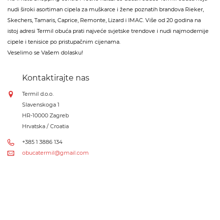
nudi široki asortiman cipela za muškarce i žene poznatih brandova Rieker,
Skechers, Tamaris, Caprice, Remonte, Lizard i IMAC. Više od 20 godina na
istoj adresi Termil obuća prati najveće svjetske trendove i nudi najmodernije
cipele i tenisice po pristupačnim cijenama.
Veselimo se Vašem dolasku!
Kontaktirajte nas
Termil d.o.o.
Slavenskoga 1
HR-10000 Zagreb
Hrvatska / Croatia
+385 1 3886 134
obucatermil@gmail.com