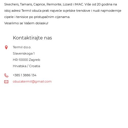
Skechers, Tamaris, Caprice, Remonte, Lizard i IMAC. Više od 20 godina na
istoj adresi Termil obuća prati najveće svjetske trendove i nudi najmodernije
cipele i tenisice po pristupačnim cijenama.
Veselimo se Vašem dolasku!
Kontaktirajte nas
Termil d.o.o.
Slavenskoga 1
HR-10000 Zagreb
Hrvatska / Croatia
+385 1 3886 134
obucatermil@gmail.com