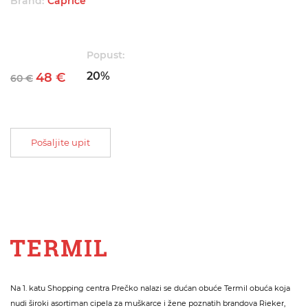
Brand:
Caprice
Popust:
20%
48 €
60 €
Pošaljite upit
Na 1. katu Shopping centra Prečko nalazi se dućan obuće Termil obuća koja
nudi široki asortiman cipela za muškarce i žene poznatih brandova Rieker,