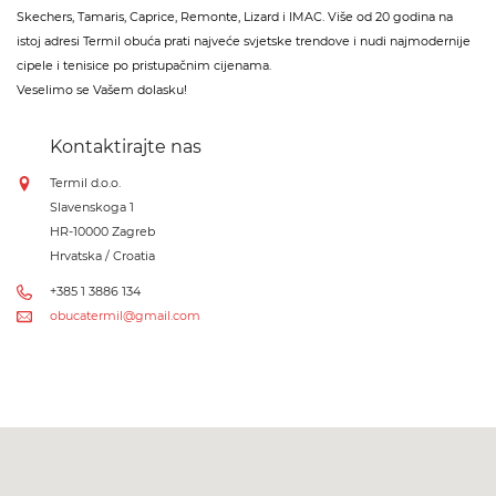
Skechers, Tamaris, Caprice, Remonte, Lizard i IMAC. Više od 20 godina na
istoj adresi Termil obuća prati najveće svjetske trendove i nudi najmodernije
cipele i tenisice po pristupačnim cijenama.
Veselimo se Vašem dolasku!
Kontaktirajte nas
Termil d.o.o.
Slavenskoga 1
HR-10000 Zagreb
Hrvatska / Croatia
+385 1 3886 134
obucatermil@gmail.com