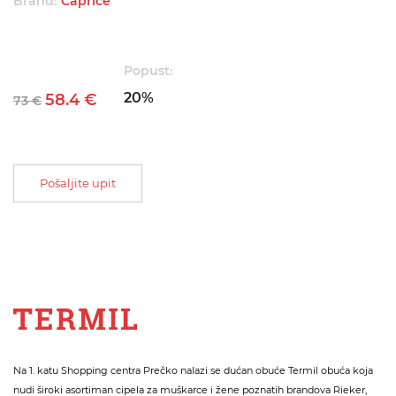
Brand:
Caprice
Popust:
20%
58.4 €
73 €
Pošaljite upit
Na 1. katu Shopping centra Prečko nalazi se dućan obuće Termil obuća koja
nudi široki asortiman cipela za muškarce i žene poznatih brandova Rieker,