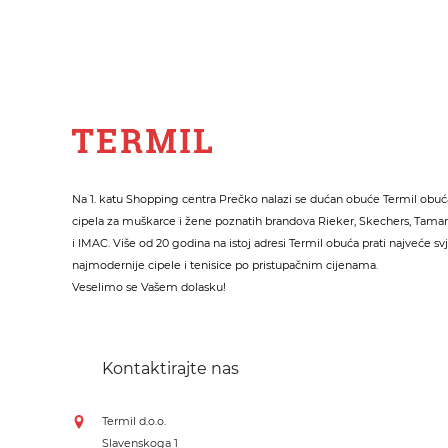
Na 1. katu Shopping centra Prečko nalazi se dućan obuće Termil obuća
cipela za muškarce i žene poznatih brandova Rieker, Skechers, Tamari
i IMAC. Više od 20 godina na istoj adresi Termil obuća prati najveće sv
najmodernije cipele i tenisice po pristupačnim cijenama.
Veselimo se Vašem dolasku!
Kontaktirajte nas
Termil d.o.o.
Slavenskoga 1