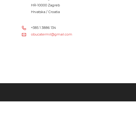
HR-10000 Zagreb
Hrvatska / Croatia
+385 1 3886 134
obucatermil@gmail.com