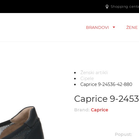
Shopping centar
BRANDOVI
ŽENE
Ženski artikli
Cipele
Caprice 9-24536-42-880
Caprice 9-245
Brand:
Caprice
Popust: