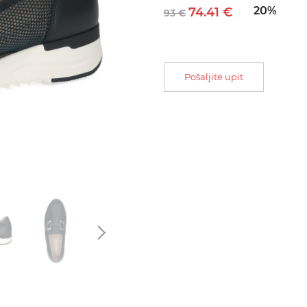
20%
74.41 €
93 €
Pošaljite upit