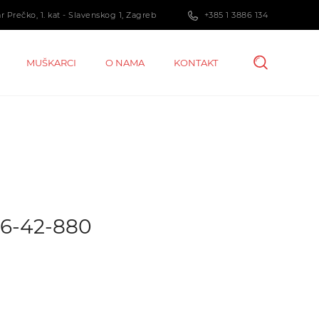
 Prečko, 1. kat - Slavenskog 1, Zagreb
+385 1 3886 134
MUŠKARCI
O NAMA
KONTAKT
36-42-880