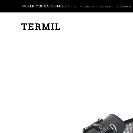
RIEKER OBUĆA TERMIL
-
Dućan s obućom za žene i muškarce.