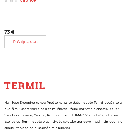
Brand:
Caprice
73 €
Pošaljite upit
Na 1. katu Shopping centra Prečko nalazi se dućan obuće Termil obuća koja
nudi široki asortiman cipela za muškarce i žene poznatih brandova Rieker,
Skechers, Tamaris, Caprice, Remonte, Lizard i IMAC. Više od 20 godina na
istoj adresi Termil obuća prati najveće svjetske trendove i nudi najmodernije
cipele i tenisice po pristupačnim cijenama.