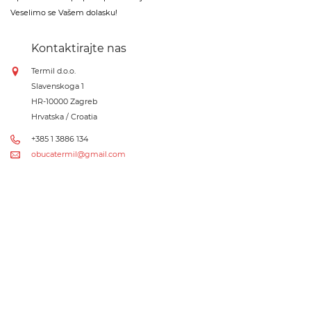
Veselimo se Vašem dolasku!
Kontaktirajte nas
Termil d.o.o.
Slavenskoga 1
HR-10000 Zagreb
Hrvatska / Croatia
+385 1 3886 134
obucatermil@gmail.com