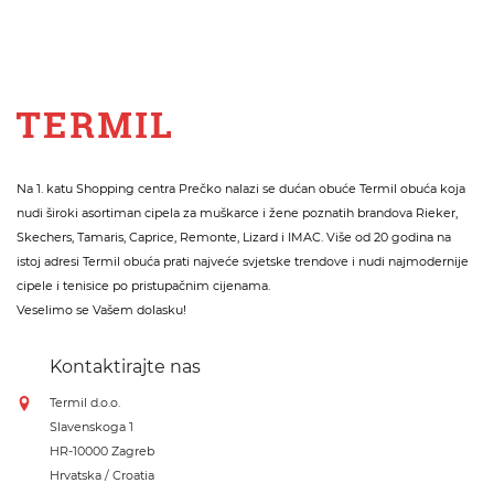
Na 1. katu Shopping centra Prečko nalazi se dućan obuće Termil obuća koja
nudi široki asortiman cipela za muškarce i žene poznatih brandova Rieker,
Skechers, Tamaris, Caprice, Remonte, Lizard i IMAC. Više od 20 godina na
istoj adresi Termil obuća prati najveće svjetske trendove i nudi najmodernije
cipele i tenisice po pristupačnim cijenama.
Veselimo se Vašem dolasku!
Kontaktirajte nas
Termil d.o.o.
Slavenskoga 1
HR-10000 Zagreb
Hrvatska / Croatia