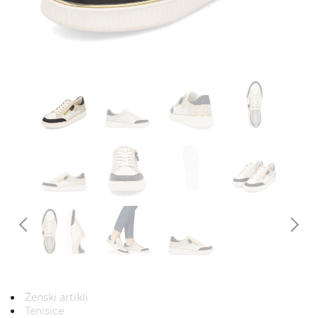
Ženski artikli
Tenisice