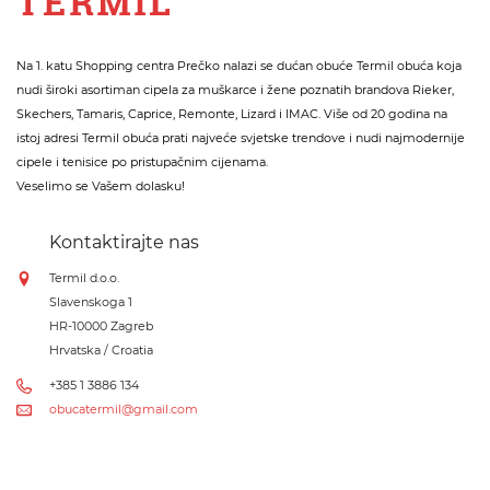
Na 1. katu Shopping centra Prečko nalazi se dućan obuće Termil obuća koja
nudi široki asortiman cipela za muškarce i žene poznatih brandova Rieker,
Skechers, Tamaris, Caprice, Remonte, Lizard i IMAC. Više od 20 godina na
istoj adresi Termil obuća prati najveće svjetske trendove i nudi najmodernije
cipele i tenisice po pristupačnim cijenama.
Veselimo se Vašem dolasku!
Kontaktirajte nas
Termil d.o.o.
Slavenskoga 1
HR-10000 Zagreb
Hrvatska / Croatia
+385 1 3886 134
obucatermil@gmail.com