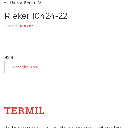
Rieker 10424-22
Rieker 10424-22
Brand:
Rieker
82 €
Pošaljite upit
Na 1. katu Shopping centra Prečko nalazi se dućan obuće Termil obuća koja