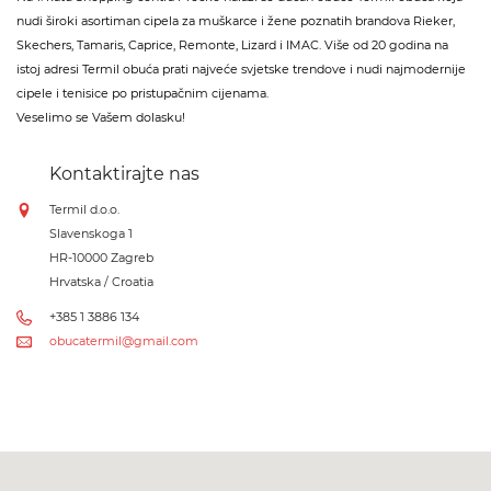
nudi široki asortiman cipela za muškarce i žene poznatih brandova Rieker,
Skechers, Tamaris, Caprice, Remonte, Lizard i IMAC. Više od 20 godina na
istoj adresi Termil obuća prati najveće svjetske trendove i nudi najmodernije
cipele i tenisice po pristupačnim cijenama.
Veselimo se Vašem dolasku!
Kontaktirajte nas
Termil d.o.o.
Slavenskoga 1
HR-10000 Zagreb
Hrvatska / Croatia
+385 1 3886 134
obucatermil@gmail.com