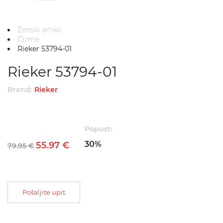
Ženski artikli
Čizme
Rieker 53794-01
Rieker 53794-01
Brand:
Rieker
Popust:
30%
55.97 €
79.95 €
Pošaljite upit