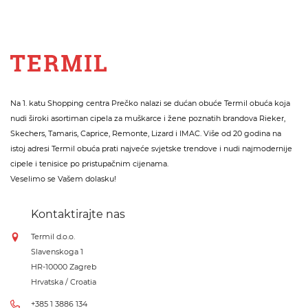
Na 1. katu Shopping centra Prečko nalazi se dućan obuće Termil obuća koja
nudi široki asortiman cipela za muškarce i žene poznatih brandova Rieker,
Skechers, Tamaris, Caprice, Remonte, Lizard i IMAC. Više od 20 godina na
istoj adresi Termil obuća prati najveće svjetske trendove i nudi najmodernije
cipele i tenisice po pristupačnim cijenama.
Veselimo se Vašem dolasku!
Kontaktirajte nas
Termil d.o.o.
Slavenskoga 1
HR-10000 Zagreb
Hrvatska / Croatia
+385 1 3886 134