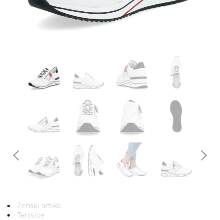
Ženski artikli
Tenisice