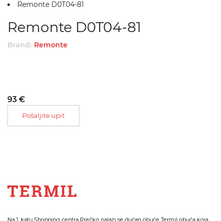
Remonte D0T04-81
Remonte D0T04-81
Brand:
Remonte
93 €
Pošaljite upit
Na 1. katu Shopping centra Prečko nalazi se dućan obuće Termil obuća koja