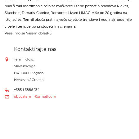
nudi široki asortiman cipela za muškarce i žene poznatih brandova Rieker,
Skechers, Tamaris, Caprice, Remonte, Lizard i IMAC. Više od 20 godina na
istoj adresi Termil obuća prati najveće svjetske trendove i nudi najmodernije
cipele i tenisice po pristupačnim cijenama.
Veselimo se Vašem dolasku!
Kontaktirajte nas
Termil d.o.o.
Slavenskoga 1
HR-10000 Zagreb
Hrvatska / Croatia
+385 1 3886 134
obucatermil@gmail.com