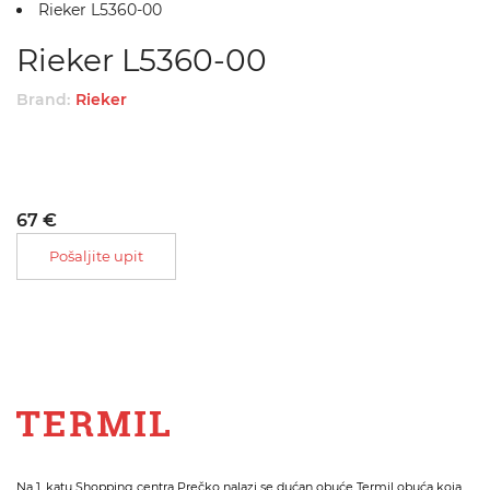
Rieker L5360-00
Rieker L5360-00
Brand:
Rieker
67 €
Pošaljite upit
Na 1. katu Shopping centra Prečko nalazi se dućan obuće Termil obuća koja