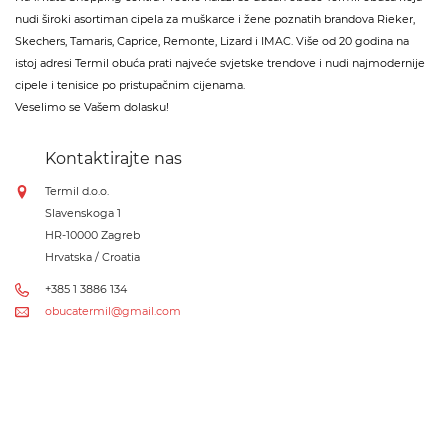
nudi široki asortiman cipela za muškarce i žene poznatih brandova Rieker,
Skechers, Tamaris, Caprice, Remonte, Lizard i IMAC. Više od 20 godina na
istoj adresi Termil obuća prati najveće svjetske trendove i nudi najmodernije
cipele i tenisice po pristupačnim cijenama.
Veselimo se Vašem dolasku!
Kontaktirajte nas
Termil d.o.o.
Slavenskoga 1
HR-10000 Zagreb
Hrvatska / Croatia
+385 1 3886 134
obucatermil@gmail.com