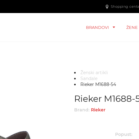
Shopping centar
BRANDOVI
ŽENE
Ženski artikli
Sandale
Rieker M1688-54
Rieker M1688-
Brand:
Rieker
Popust: