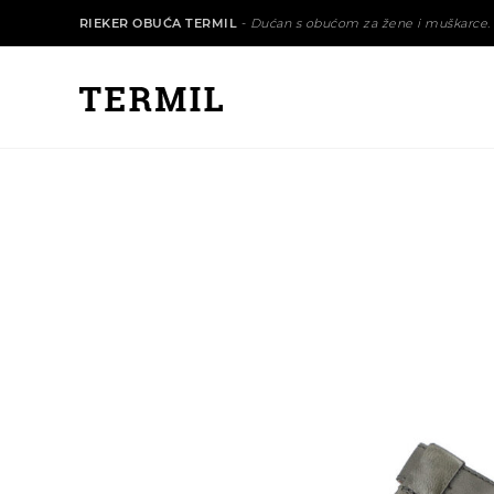
RIEKER OBUĆA TERMIL
-
Dućan s obućom za žene i muškarce.