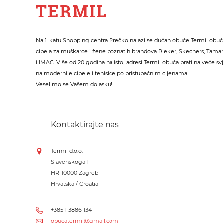
Na 1. katu Shopping centra Prečko nalazi se dućan obuće Termil obuća
cipela za muškarce i žene poznatih brandova Rieker, Skechers, Tamari
i IMAC. Više od 20 godina na istoj adresi Termil obuća prati najveće sv
najmodernije cipele i tenisice po pristupačnim cijenama.
Veselimo se Vašem dolasku!
Kontaktirajte nas
Termil d.o.o.
Slavenskoga 1
HR-10000 Zagreb
Hrvatska / Croatia
+385 1 3886 134
obucatermil@gmail.com