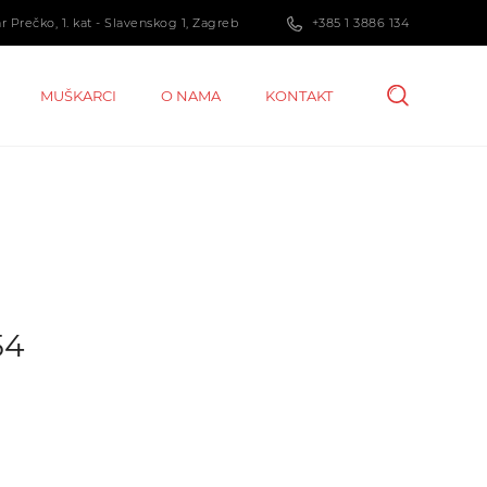
 Prečko, 1. kat - Slavenskog 1, Zagreb
+385 1 3886 134
MUŠKARCI
O NAMA
KONTAKT
54