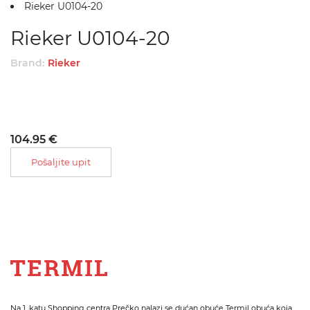
Rieker U0104-20
Rieker U0104-20
Brand:
Rieker
104.95 €
Pošaljite upit
Na 1. katu Shopping centra Prečko nalazi se dućan obuće Termil obuća koja