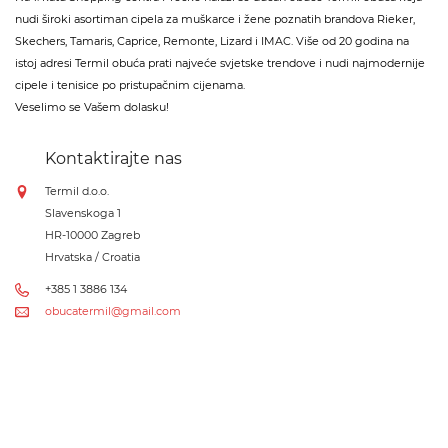
nudi široki asortiman cipela za muškarce i žene poznatih brandova Rieker,
Skechers, Tamaris, Caprice, Remonte, Lizard i IMAC. Više od 20 godina na
istoj adresi Termil obuća prati najveće svjetske trendove i nudi najmodernije
cipele i tenisice po pristupačnim cijenama.
Veselimo se Vašem dolasku!
Kontaktirajte nas
Termil d.o.o.
Slavenskoga 1
HR-10000 Zagreb
Hrvatska / Croatia
+385 1 3886 134
obucatermil@gmail.com