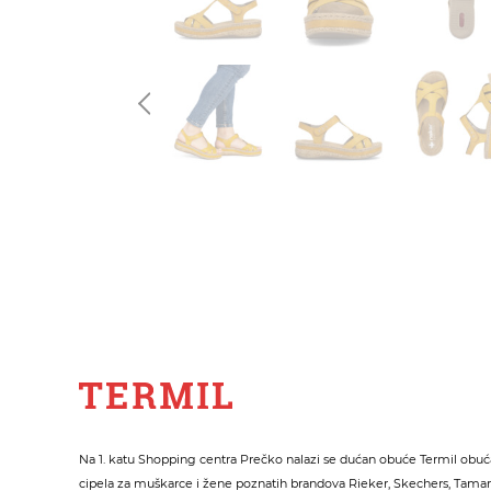
Na 1. katu Shopping centra Prečko nalazi se dućan obuće Termil obuća
cipela za muškarce i žene poznatih brandova Rieker, Skechers, Tamari