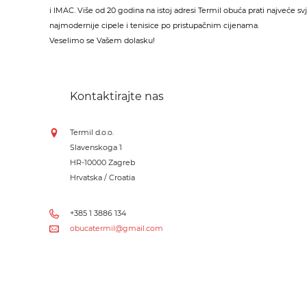
i IMAC. Više od 20 godina na istoj adresi Termil obuća prati najveće sv
najmodernije cipele i tenisice po pristupačnim cijenama.
Veselimo se Vašem dolasku!
Kontaktirajte nas
Termil d.o.o.
Slavenskoga 1
HR-10000 Zagreb
Hrvatska / Croatia
+385 1 3886 134
obucatermil@gmail.com