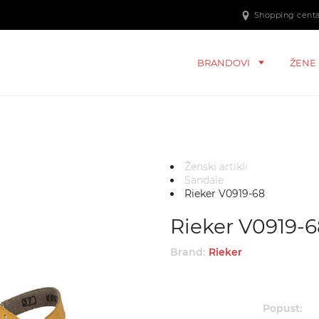
Shopping centar
BRANDOVI
ŽENE
Ženski artikli
Sandale
Rieker V0919-68
Rieker V0919-
Brand:
Rieker
Popust: