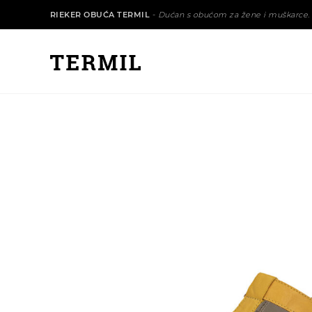
RIEKER OBUĆA TERMIL
-
Dućan s obućom za žene i muškarce.