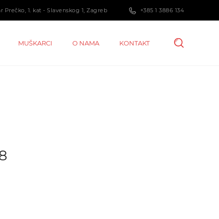
 Prečko, 1. kat - Slavenskog 1, Zagreb
+385 1 3886 134
MUŠKARCI
O NAMA
KONTAKT
68