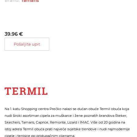
Brand:
Tamaris
39.96 €
Pošaljite upit
Na 1. katu Shopping centra Prečko nalazi se dućan obuće Termil obuća koja
nudi široki asortiman cipela za muškarce i žene poznatih brandova Rieker,
Skechers, Tamaris, Caprice, Remonte, Lizard i IMAC. Više od 20 godina na
istoj adresi Termil obuća prati najveće svjetske trendove i nudi najmodernije
cipele i tenisice po pristupačnim cijenama.