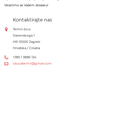
Veselimo se Vašem dolasku!
Kontaktirajte nas
Termil d.o.o.
Slavenskoga 1
HR-10000 Zagreb
Hrvatska / Croatia
+385 1 3886 134
obucatermil@gmail.com