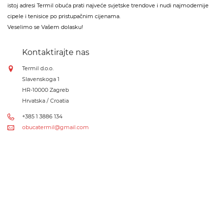
istoj adresi Termil obuća prati najveće svjetske trendove i nudi najmodernije
cipele i tenisice po pristupačnim cijenama.
Veselimo se Vašem dolasku!
Kontaktirajte nas
Termil d.o.o.
Slavenskoga 1
HR-10000 Zagreb
Hrvatska / Croatia
+385 1 3886 134
obucatermil@gmail.com