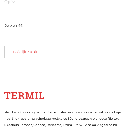
Opis:
Do broja 44!
Pošaljite upit
Na 1. katu Shopping centra Prečko nalazi se dućan obuće Termil obuća koja
nudi široki asortiman cipela za muškarce i žene poznatih brandova Rieker,
Skechers, Tamaris, Caprice, Remonte, Lizard i IMAC. Više od 20 godina na