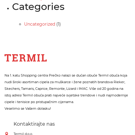
Categories
Uncategorized
(1)
Na 1. katu Shopping centra Prečko nalazi se dućan obuće Termil obuća koja
nudi široki asortiman cipela za muškarce i žene poznatih brandova Rieker,
Skechers, Tamaris, Caprice, Remonte, Lizard i IMAC. Više od 20 godina na
istoj adresi Termil obuća prati najveće svjetske trendove i nudi najmodernije
cipele i tenisice po pristupačnim cijenama.
Veselimo se Vašem dolasku!
Kontaktirajte nas
Termil d.o.o.