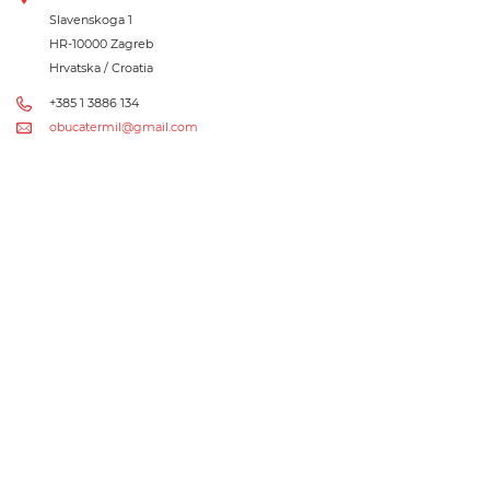
Slavenskoga 1
HR-10000 Zagreb
Hrvatska / Croatia
+385 1 3886 134
obucatermil@gmail.com