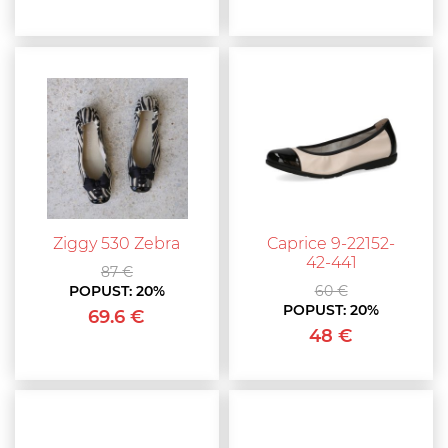
Ziggy 530 Zebra
Caprice 9-22152-
42-441
87 €
POPUST:
20%
60 €
POPUST:
20%
69.6 €
48 €