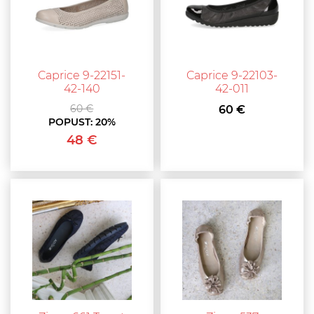
Caprice 9-22151-
Caprice 9-22103-
42-140
42-011
60 €
60 €
POPUST:
20%
48 €