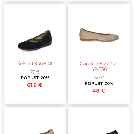
Rieker L9369-00
Caprice 9-22152-
42-336
77 €
POPUST:
20%
60 €
POPUST:
20%
61.6 €
48 €