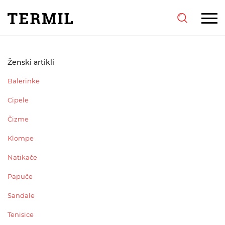
Ženski artikli
Balerinke
Cipele
Čizme
Klompe
Natikače
Papuče
Sandale
Tenisice