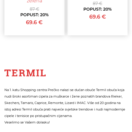
zelena
87 €
87 €
POPUST:
20%
POPUST:
20%
69.6 €
69.6 €
Na 1. katu Shopping centra Prečko nalazi se dućan obuće Termil obuća koja
nudi široki asortiman cipela za muškarce i žene poznatih brandova Rieker,
Skechers, Tamaris, Caprice, Remonte, Lizard i IMAC. Više od 20 godina na
istoj adresi Termil obuća prati najveće svjetske trendove i nudi najmodernije
cipele i tenisice po pristupačnim cijenama.
Veselimo se Vašem dolasku!