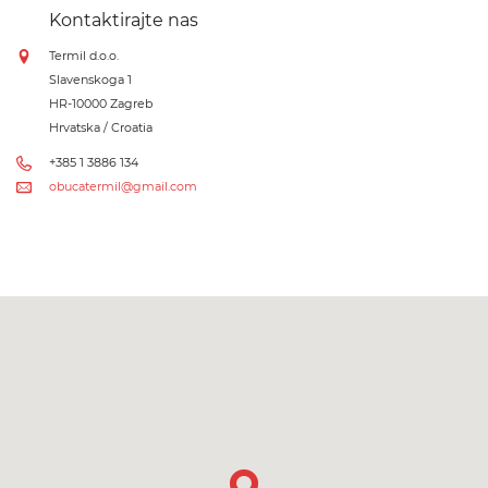
Kontaktirajte nas
Termil d.o.o.
Slavenskoga 1
HR-10000 Zagreb
Hrvatska / Croatia
+385 1 3886 134
obucatermil@gmail.com